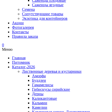
Саженцы плодовые
Саженцы ягодные
Семена
Сопутствующие товары
Экзотика для контейнеров
Акции
Фотогалерея
Контакты
Правила заказа
0
Меню
Главная
Питомник
Каталог-2026
Лиственные деревья и кустарники
Аморфа
Буддлеи
Гамамелисы
Гибискусы сирийские
Дерны
Каликантовые
Кальмии
Камелии
Карликовая сирень-Лагерстремия