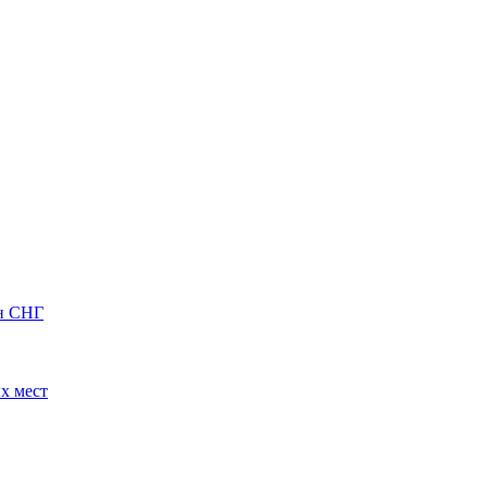
ан СНГ
х мест