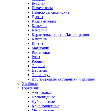
Буддлеи
Гамамелисы
Гибискусы сирийские
Дерны
Каликантовые
Кальмии
Камелии
Карликовая сирень-Лагерстремия
Каштаны
Клены
Магнолии
Ракитники
Розы
Робиния
Сирени
Цертисы
Энкиантус
Другие редкие кустарники и деревья
Хвойные
Гортензии
Ампельные
Древовидные
Дуболистные
Крупнолистные
Метельчатые