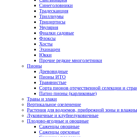
Синеголовники
Традесканция
Триллиумы
Трициртисы
Увулярия
Фиалки садовые
Флоксы
Хосты
Эхинацеи
Юкки
Прочие редкие многолетники
Пионы
Древовидные
Пионы ИТО
Травянистые
Сорта пионов отечественной селекции и стр
Патио пионы (карликовые)
Травы и злаки
Вертикальное озеленение
Растения для водоемов, прибрежной зоны и влажны
Луковичные и клубнелуковичные
Плодово-ягодные и овощные
Саженцы овощные
Саженцы ореховые