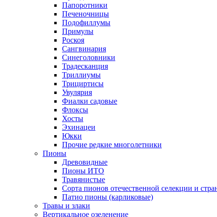
Папоротники
Печеночницы
Подофиллумы
Примулы
Роскоя
Сангвинария
Синеголовники
Традесканция
Триллиумы
Трициртисы
Увулярия
Фиалки садовые
Флоксы
Хосты
Эхинацеи
Юкки
Прочие редкие многолетники
Пионы
Древовидные
Пионы ИТО
Травянистые
Сорта пионов отечественной селекции и стр
Патио пионы (карликовые)
Травы и злаки
Вертикальное озеленение