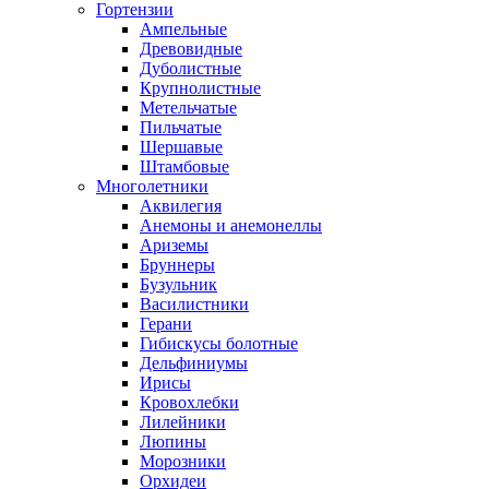
Гортензии
Ампельные
Древовидные
Дуболистные
Крупнолистные
Метельчатые
Пильчатые
Шершавые
Штамбовые
Многолетники
Аквилегия
Анемоны и анемонеллы
Ариземы
Бруннеры
Бузульник
Василистники
Герани
Гибискусы болотные
Дельфиниумы
Ирисы
Кровохлебки
Лилейники
Люпины
Морозники
Орхидеи