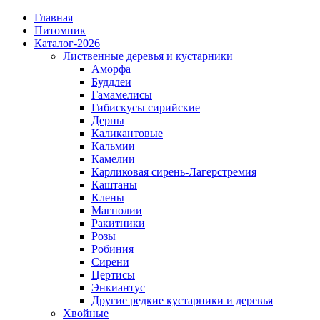
Главная
Питомник
Каталог-2026
Лиственные деревья и кустарники
Аморфа
Буддлеи
Гамамелисы
Гибискусы сирийские
Дерны
Каликантовые
Кальмии
Камелии
Карликовая сирень-Лагерстремия
Каштаны
Клены
Магнолии
Ракитники
Розы
Робиния
Сирени
Цертисы
Энкиантус
Другие редкие кустарники и деревья
Хвойные