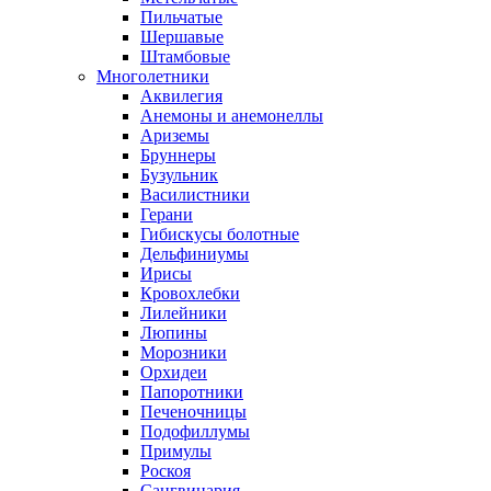
Пильчатые
Шершавые
Штамбовые
Многолетники
Аквилегия
Анемоны и анемонеллы
Ариземы
Бруннеры
Бузульник
Василистники
Герани
Гибискусы болотные
Дельфиниумы
Ирисы
Кровохлебки
Лилейники
Люпины
Морозники
Орхидеи
Папоротники
Печеночницы
Подофиллумы
Примулы
Роскоя
Сангвинария