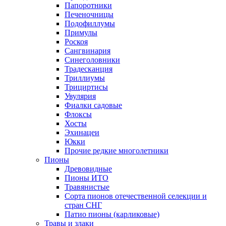
Папоротники
Печеночницы
Подофиллумы
Примулы
Роскоя
Сангвинария
Синеголовники
Традесканция
Триллиумы
Трициртисы
Увулярия
Фиалки садовые
Флоксы
Хосты
Эхинацеи
Юкки
Прочие редкие многолетники
Пионы
Древовидные
Пионы ИТО
Травянистые
Сорта пионов отечественной селекции и
стран СНГ
Патио пионы (карликовые)
Травы и злаки