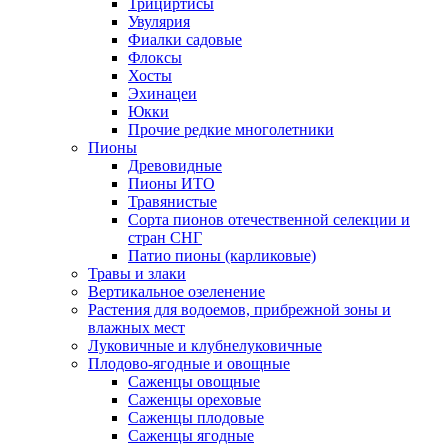
Трициртисы
Увулярия
Фиалки садовые
Флоксы
Хосты
Эхинацеи
Юкки
Прочие редкие многолетники
Пионы
Древовидные
Пионы ИТО
Травянистые
Сорта пионов отечественной селекции и
стран СНГ
Патио пионы (карликовые)
Травы и злаки
Вертикальное озеленение
Растения для водоемов, прибрежной зоны и
влажных мест
Луковичные и клубнелуковичные
Плодово-ягодные и овощные
Саженцы овощные
Саженцы ореховые
Саженцы плодовые
Саженцы ягодные