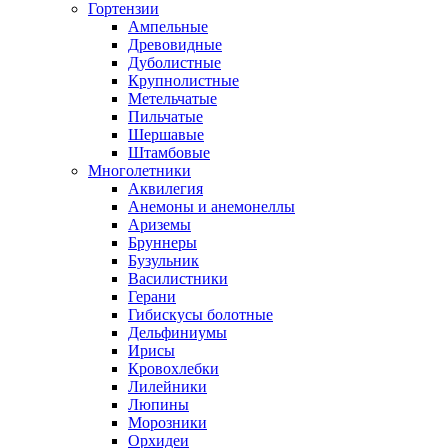
Гортензии
Ампельные
Древовидные
Дуболистные
Крупнолистные
Метельчатые
Пильчатые
Шершавые
Штамбовые
Многолетники
Аквилегия
Анемоны и анемонеллы
Ариземы
Бруннеры
Бузульник
Василистники
Герани
Гибискусы болотные
Дельфиниумы
Ирисы
Кровохлебки
Лилейники
Люпины
Морозники
Орхидеи