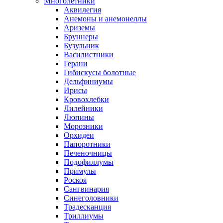
Многолетники
Аквилегия
Анемоны и анемонеллы
Ариземы
Бруннеры
Бузульник
Василистники
Герани
Гибискусы болотные
Дельфиниумы
Ирисы
Кровохлебки
Лилейники
Люпины
Морозники
Орхидеи
Папоротники
Печеночницы
Подофиллумы
Примулы
Роскоя
Сангвинария
Синеголовники
Традесканция
Триллиумы