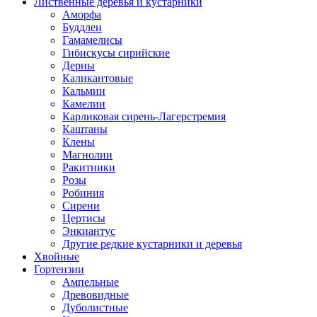
Лиственные деревья и кустарники
Аморфа
Буддлеи
Гамамелисы
Гибискусы сирийские
Дерны
Каликантовые
Кальмии
Камелии
Карликовая сирень-Лагерстремия
Каштаны
Клены
Магнолии
Ракитники
Розы
Робиния
Сирени
Цертисы
Энкиантус
Другие редкие кустарники и деревья
Хвойные
Гортензии
Ампельные
Древовидные
Дуболистные