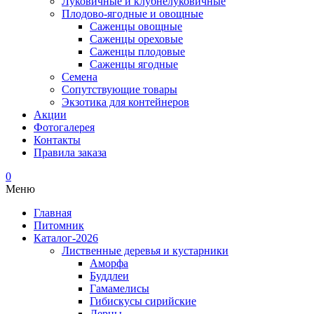
Луковичные и клубнелуковичные
Плодово-ягодные и овощные
Саженцы овощные
Саженцы ореховые
Саженцы плодовые
Саженцы ягодные
Семена
Сопутствующие товары
Экзотика для контейнеров
Акции
Фотогалерея
Контакты
Правила заказа
0
Меню
Главная
Питомник
Каталог-2026
Лиственные деревья и кустарники
Аморфа
Буддлеи
Гамамелисы
Гибискусы сирийские
Дерны