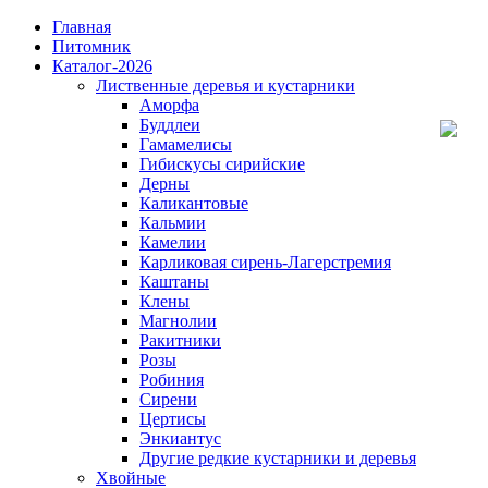
Главная
Питомник
Каталог-2026
Лиственные деревья и кустарники
Аморфа
Буддлеи
Гамамелисы
Гибискусы сирийские
Дерны
Каликантовые
Кальмии
Камелии
Карликовая сирень-Лагерстремия
Каштаны
Клены
Магнолии
Ракитники
Розы
Робиния
Сирени
Цертисы
Энкиантус
Другие редкие кустарники и деревья
Хвойные