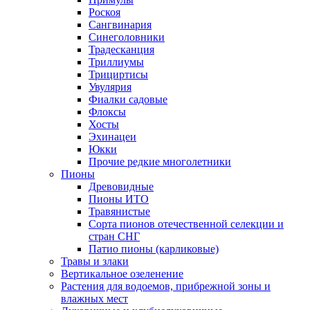
Роскоя
Сангвинария
Синеголовники
Традесканция
Триллиумы
Трициртисы
Увулярия
Фиалки садовые
Флоксы
Хосты
Эхинацеи
Юкки
Прочие редкие многолетники
Пионы
Древовидные
Пионы ИТО
Травянистые
Сорта пионов отечественной селекции и
стран СНГ
Патио пионы (карликовые)
Травы и злаки
Вертикальное озеленение
Растения для водоемов, прибрежной зоны и
влажных мест