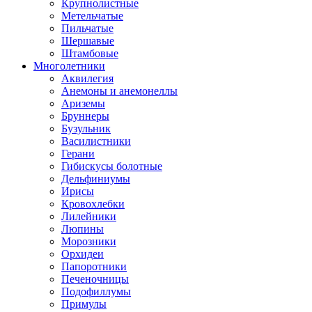
Крупнолистные
Метельчатые
Пильчатые
Шершавые
Штамбовые
Многолетники
Аквилегия
Анемоны и анемонеллы
Ариземы
Бруннеры
Бузульник
Василистники
Герани
Гибискусы болотные
Дельфиниумы
Ирисы
Кровохлебки
Лилейники
Люпины
Морозники
Орхидеи
Папоротники
Печеночницы
Подофиллумы
Примулы