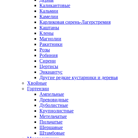
Каликантовые
Кальмии
Камелии
Карликовая сирень-Лагерстремия
Каштаны
Клены
Магнолии
Ракитники
Розы
Робиния
Сирени
Цертисы
Энкиантус
Другие редкие кустарники и деревья
Хвойные
Гортензии
Ампельные
Древовидные
Дуболистные
Крупнолистные
Метельчатые
Пильчатые
Шершавые
Штамбовые