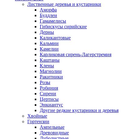
Лиственные деревья и кустарники
Аморфа
Буддлеи
Гамамелисы
Гибискусы сирийские
Дерны
Каликантовые
Кальмии
Камелии
Карликовая сирень-Лагерстремия
Каштаны
Клены
Магнолии
Ракитники
Розы
Робиния
Сирени
Цертисы
Энкиантус
Другие редкие кустарники и деревья
Хвойные
Гортензии
Ампельные
Древовидные
Дуболистные