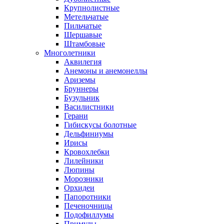
Крупнолистные
Метельчатые
Пильчатые
Шершавые
Штамбовые
Многолетники
Аквилегия
Анемоны и анемонеллы
Ариземы
Бруннеры
Бузульник
Василистники
Герани
Гибискусы болотные
Дельфиниумы
Ирисы
Кровохлебки
Лилейники
Люпины
Морозники
Орхидеи
Папоротники
Печеночницы
Подофиллумы
Примулы