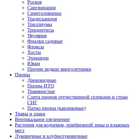
Роскоя
Сангвинария
Синеголовники
Традесканция
Триллиумы
Трициртисы
Увулярия
Фиалки садовые
Флоксы
Хосты
Эхинацеи
Юкки
Прочие редкие многолетники
Пионы
Древовидные
Пионы ИТО
Травянистые
Сорта пионов отечественной селекции и стран
СНГ
Патио пионы (карликовые)
Травы и злаки
Вертикальное озеленение
Растения для водоемов, прибрежной зоны и влажных
мест
Луковичные и клубнелуковичные