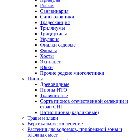
Роскоя
Сангвинария
Синеголовники
Традесканция
Триллиумы
Трициртисы
Увулярия
Фиалки садовые
Флоксы
Хосты
Эхинацеи
Юкки
Прочие редкие многолетники
Пионы
Древовидные
Пионы ИТО
Травянистые
Сорта пионов отечественной селекции и
стран СНГ
Патио пионы (карликовые)
Травы и злаки
Вертикальное озеленение
Растения для водоемов, прибрежной зоны и
влажных мест