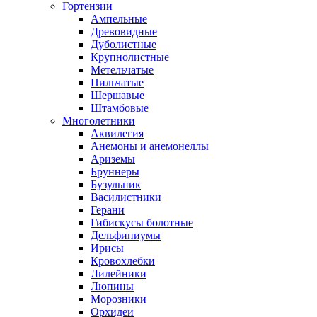
Гортензии
Ампельные
Древовидные
Дуболистные
Крупнолистные
Метельчатые
Пильчатые
Шершавые
Штамбовые
Многолетники
Аквилегия
Анемоны и анемонеллы
Ариземы
Бруннеры
Бузульник
Василистники
Герани
Гибискусы болотные
Дельфиниумы
Ирисы
Кровохлебки
Лилейники
Люпины
Морозники
Орхидеи