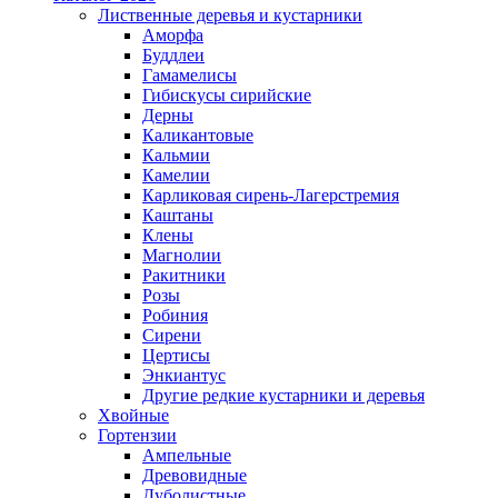
Лиственные деревья и кустарники
Аморфа
Буддлеи
Гамамелисы
Гибискусы сирийские
Дерны
Каликантовые
Кальмии
Камелии
Карликовая сирень-Лагерстремия
Каштаны
Клены
Магнолии
Ракитники
Розы
Робиния
Сирени
Цертисы
Энкиантус
Другие редкие кустарники и деревья
Хвойные
Гортензии
Ампельные
Древовидные
Дуболистные