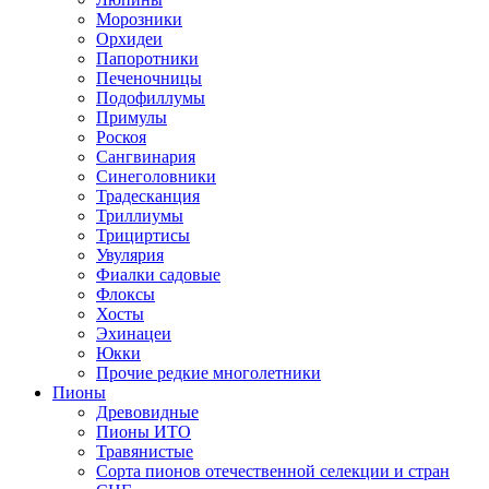
Морозники
Орхидеи
Папоротники
Печеночницы
Подофиллумы
Примулы
Роскоя
Сангвинария
Синеголовники
Традесканция
Триллиумы
Трициртисы
Увулярия
Фиалки садовые
Флоксы
Хосты
Эхинацеи
Юкки
Прочие редкие многолетники
Пионы
Древовидные
Пионы ИТО
Травянистые
Сорта пионов отечественной селекции и стран