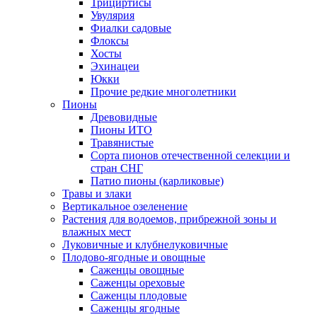
Трициртисы
Увулярия
Фиалки садовые
Флоксы
Хосты
Эхинацеи
Юкки
Прочие редкие многолетники
Пионы
Древовидные
Пионы ИТО
Травянистые
Сорта пионов отечественной селекции и
стран СНГ
Патио пионы (карликовые)
Травы и злаки
Вертикальное озеленение
Растения для водоемов, прибрежной зоны и
влажных мест
Луковичные и клубнелуковичные
Плодово-ягодные и овощные
Саженцы овощные
Саженцы ореховые
Саженцы плодовые
Саженцы ягодные