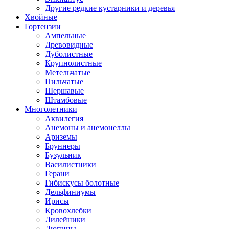
Другие редкие кустарники и деревья
Хвойные
Гортензии
Ампельные
Древовидные
Дуболистные
Крупнолистные
Метельчатые
Пильчатые
Шершавые
Штамбовые
Многолетники
Аквилегия
Анемоны и анемонеллы
Ариземы
Бруннеры
Бузульник
Василистники
Герани
Гибискусы болотные
Дельфиниумы
Ирисы
Кровохлебки
Лилейники
Люпины