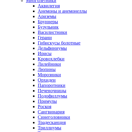
Многолетники
Аквилегия
Анемоны и анемонеллы
Ариземы
Бруннеры
Бузульник
Василистники
Герани
Гибискусы болотные
Дельфиниумы
Ирисы
Кровохлебки
Лилейники
Люпины
Морозники
Орхидеи
Папоротники
Печеночницы
Подофиллумы
Примулы
Роскоя
Сангвинария
Синеголовники
Традесканция
Триллиумы