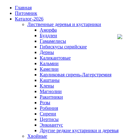
Главная
Питомник
Каталог-2026
Лиственные деревья и кустарники
Аморфа
Буддлеи
Гамамелисы
Гибискусы сирийские
Дерны
Каликантовые
Кальмии
Камелии
Карликовая сирень-Лагерстремия
Каштаны
Клены
Магнолии
Ракитники
Розы
Робиния
Сирени
Цертисы
Энкиантус
Другие редкие кустарники и деревья
Хвойные