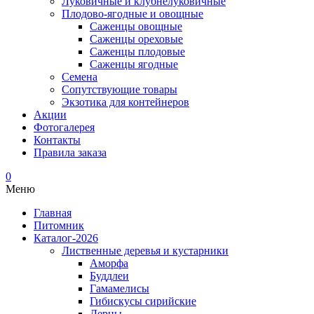
Луковичные и клубнелуковичные
Плодово-ягодные и овощные
Саженцы овощные
Саженцы ореховые
Саженцы плодовые
Саженцы ягодные
Семена
Сопутствующие товары
Экзотика для контейнеров
Акции
Фотогалерея
Контакты
Правила заказа
0
Меню
Главная
Питомник
Каталог-2026
Лиственные деревья и кустарники
Аморфа
Буддлеи
Гамамелисы
Гибискусы сирийские
Дерны