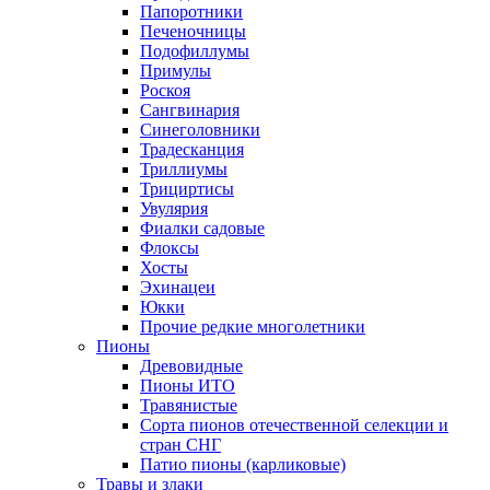
Папоротники
Печеночницы
Подофиллумы
Примулы
Роскоя
Сангвинария
Синеголовники
Традесканция
Триллиумы
Трициртисы
Увулярия
Фиалки садовые
Флоксы
Хосты
Эхинацеи
Юкки
Прочие редкие многолетники
Пионы
Древовидные
Пионы ИТО
Травянистые
Сорта пионов отечественной селекции и
стран СНГ
Патио пионы (карликовые)
Травы и злаки