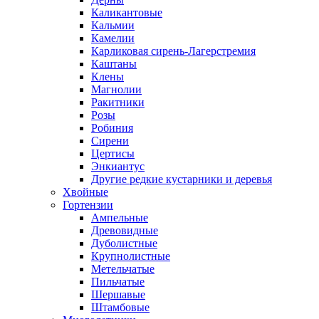
Каликантовые
Кальмии
Камелии
Карликовая сирень-Лагерстремия
Каштаны
Клены
Магнолии
Ракитники
Розы
Робиния
Сирени
Цертисы
Энкиантус
Другие редкие кустарники и деревья
Хвойные
Гортензии
Ампельные
Древовидные
Дуболистные
Крупнолистные
Метельчатые
Пильчатые
Шершавые
Штамбовые