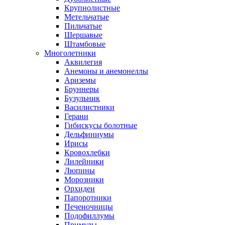
Крупнолистные
Метельчатые
Пильчатые
Шершавые
Штамбовые
Многолетники
Аквилегия
Анемоны и анемонеллы
Ариземы
Бруннеры
Бузульник
Василистники
Герани
Гибискусы болотные
Дельфиниумы
Ирисы
Кровохлебки
Лилейники
Люпины
Морозники
Орхидеи
Папоротники
Печеночницы
Подофиллумы
Примулы