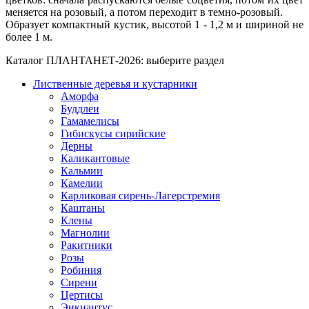
меняется на розовый, а потом переходит в темно-розовый.
Образует компактный кустик, высотой 1 - 1,2 м и шириной не
более 1 м.
Каталог ПЛАНТАНЕТ-2026:
выберите раздел
Лиственные деревья и кустарники
Аморфа
Буддлеи
Гамамелисы
Гибискусы сирийские
Дерны
Каликантовые
Кальмии
Камелии
Карликовая сирень-Лагерстремия
Каштаны
Клены
Магнолии
Ракитники
Розы
Робиния
Сирени
Цертисы
Энкиантус