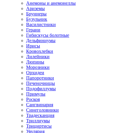
Анемоны и анемонеллы
Ариземы
Бруннеры
Бузульник
Василистники
Герани
Гибискусы болотные
Дельфиниумы
Ирисы
Кровохлебки
Лилейники
Люпины
Морозники
Орхидеи
Папоротники
Печеночницы
Подофиллумы
Примулы
Роскоя
Сангвинария
Синеголовники
Традесканция
Триллиумы
Трициртисы
Увулярия