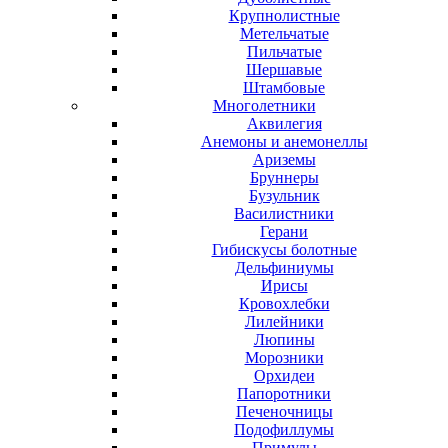
Крупнолистные
Метельчатые
Пильчатые
Шершавые
Штамбовые
Многолетники
Аквилегия
Анемоны и анемонеллы
Ариземы
Бруннеры
Бузульник
Василистники
Герани
Гибискусы болотные
Дельфиниумы
Ирисы
Кровохлебки
Лилейники
Люпины
Морозники
Орхидеи
Папоротники
Печеночницы
Подофиллумы
Примулы