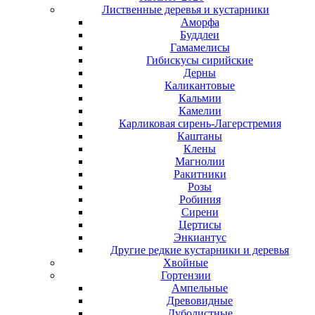
Лиственные деревья и кустарники
Аморфа
Буддлеи
Гамамелисы
Гибискусы сирийские
Дерны
Каликантовые
Кальмии
Камелии
Карликовая сирень-Лагерстремия
Каштаны
Клены
Магнолии
Ракитники
Розы
Робиния
Сирени
Цертисы
Энкиантус
Другие редкие кустарники и деревья
Хвойные
Гортензии
Ампельные
Древовидные
Дуболистные