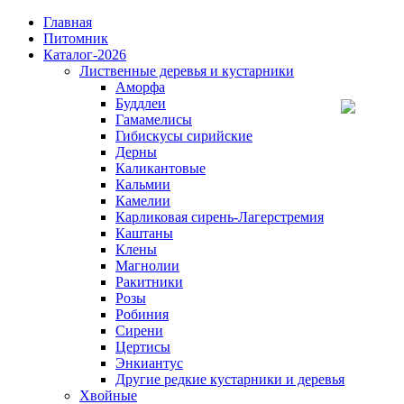
Главная
Питомник
Каталог-2026
Лиственные деревья и кустарники
Аморфа
Буддлеи
Гамамелисы
Гибискусы сирийские
Дерны
Каликантовые
Кальмии
Камелии
Карликовая сирень-Лагерстремия
Каштаны
Клены
Магнолии
Ракитники
Розы
Робиния
Сирени
Цертисы
Энкиантус
Другие редкие кустарники и деревья
Хвойные