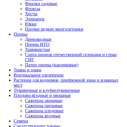
Фиалки садовые
Флоксы
Хосты
Эхинацеи
Юкки
Прочие редкие многолетники
Пионы
Древовидные
Пионы ИТО
Травянистые
Сорта пионов отечественной селекции и стран
СНГ
Патио пионы (карликовые)
Травы и злаки
Вертикальное озеленение
Растения для водоемов, прибрежной зоны и влажных
мест
Луковичные и клубнелуковичные
Плодово-ягодные и овощные
Саженцы овощные
Саженцы ореховые
Саженцы плодовые
Саженцы ягодные
Семена
Сопутствующие товары