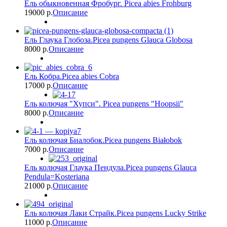
Ель обыкновенная Фробург. Picea abies Frohburg
19000 p.
Описание
Ель Глаука Глобоза.Picea pungens Glauca Globosa
8000 p.
Описание
Ель Кобра.Picea abies Cobra
17000 p.
Описание
Ель колючая "Хупси". Picea pungens "Hoopsii"
8000 p.
Описание
Ель колючая Биалобок.Picea pungens Białobok
7000 p.
Описание
Ель колючая Глаука Пендула.Picea pungens Glauca
Pendula=Kosteriana
21000 p.
Описание
Ель колючая Лаки Страйк.Picea pungens Lucky Strike
11000 p.
Описание