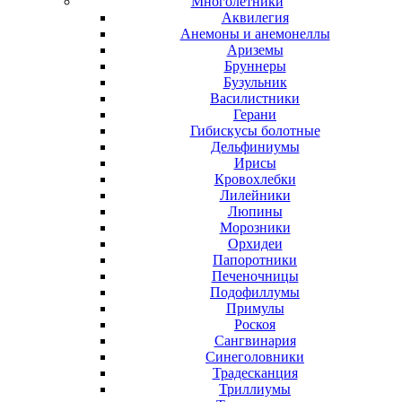
Многолетники
Аквилегия
Анемоны и анемонеллы
Ариземы
Бруннеры
Бузульник
Василистники
Герани
Гибискусы болотные
Дельфиниумы
Ирисы
Кровохлебки
Лилейники
Люпины
Морозники
Орхидеи
Папоротники
Печеночницы
Подофиллумы
Примулы
Роскоя
Сангвинария
Синеголовники
Традесканция
Триллиумы