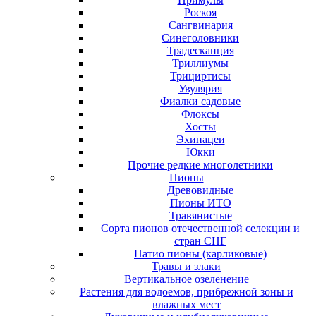
Роскоя
Сангвинария
Синеголовники
Традесканция
Триллиумы
Трициртисы
Увулярия
Фиалки садовые
Флоксы
Хосты
Эхинацеи
Юкки
Прочие редкие многолетники
Пионы
Древовидные
Пионы ИТО
Травянистые
Сорта пионов отечественной селекции и
стран СНГ
Патио пионы (карликовые)
Травы и злаки
Вертикальное озеленение
Растения для водоемов, прибрежной зоны и
влажных мест