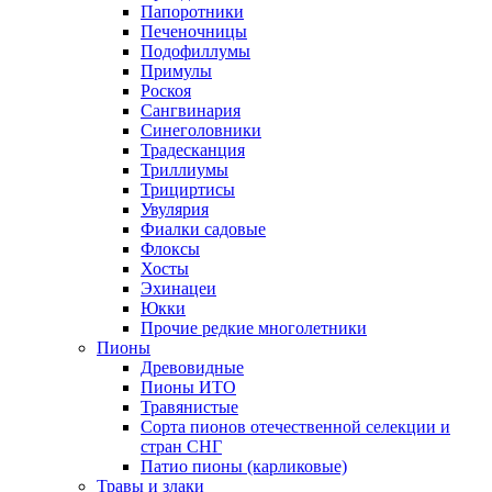
Папоротники
Печеночницы
Подофиллумы
Примулы
Роскоя
Сангвинария
Синеголовники
Традесканция
Триллиумы
Трициртисы
Увулярия
Фиалки садовые
Флоксы
Хосты
Эхинацеи
Юкки
Прочие редкие многолетники
Пионы
Древовидные
Пионы ИТО
Травянистые
Сорта пионов отечественной селекции и
стран СНГ
Патио пионы (карликовые)
Травы и злаки