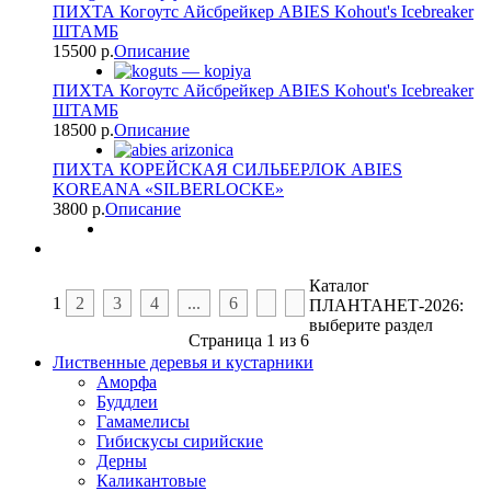
ПИХТА Когоутс Айсбрейкер ABIES Kohout's Icebreaker
ШТАМБ
15500 p.
Описание
ПИХТА Когоутс Айсбрейкер ABIES Kohout's Icebreaker
ШТАМБ
18500 p.
Описание
ПИХТА КОРЕЙСКАЯ СИЛЬБЕРЛОК ABIES
KOREANA «SILBERLOCKE»
3800 p.
Описание
Каталог
1
2
3
4
...
6
ПЛАНТАНЕТ-2026:
выберите раздел
Страница 1 из 6
Лиственные деревья и кустарники
Аморфа
Буддлеи
Гамамелисы
Гибискусы сирийские
Дерны
Каликантовые