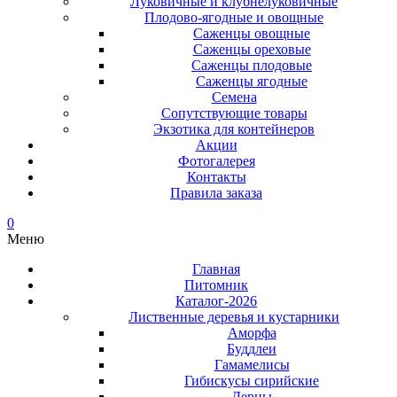
Луковичные и клубнелуковичные
Плодово-ягодные и овощные
Саженцы овощные
Саженцы ореховые
Саженцы плодовые
Саженцы ягодные
Семена
Сопутствующие товары
Экзотика для контейнеров
Акции
Фотогалерея
Контакты
Правила заказа
0
Меню
Главная
Питомник
Каталог-2026
Лиственные деревья и кустарники
Аморфа
Буддлеи
Гамамелисы
Гибискусы сирийские
Дерны