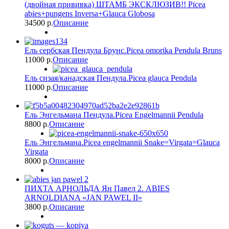
(двойная прививка) ШТАМБ ЭКСКЛЮЗИВ!! Picea
abies+pungens Inversa+Glauca Globosa
34500 p.
Описание
Ель сербская Пендула Брунс.Picea omorika Pendula Bruns
11000 p.
Описание
Ель сизая/канадская Пендула.Picea glauca Pendula
11000 p.
Описание
Ель Энгельмана Пендула.Picea Engelmannii Pendula
8800 p.
Описание
Ель Энгельмана.Picea engelmannii Snake=Virgata=Glauca
Virgata
8000 p.
Описание
ПИХТА АРНОЛЬДА Ян Павел 2. ABIES
ARNOLDIANA «JAN PAWEL II»
3800 p.
Описание