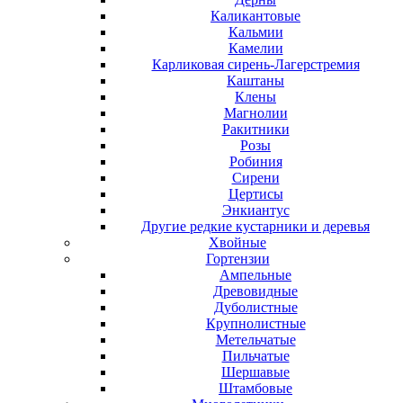
Каликантовые
Кальмии
Камелии
Карликовая сирень-Лагерстремия
Каштаны
Клены
Магнолии
Ракитники
Розы
Робиния
Сирени
Цертисы
Энкиантус
Другие редкие кустарники и деревья
Хвойные
Гортензии
Ампельные
Древовидные
Дуболистные
Крупнолистные
Метельчатые
Пильчатые
Шершавые
Штамбовые