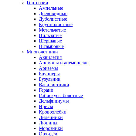
Гортензии
Ампельные
Древовидные
Дуболистные
Крупнолистные
Метельчатые
Пильчатые
Шершавые
Штамбовые
Многолетники
Аквилегия
Анемоны и анемонеллы
Ариземы
Бруннеры
Бузульник
Василистники
Герани
Гибискусы болотные
Дельфиниумы
Ирисы
Кровохлебки
Лилейники
Люпины
Морозники
Орхидеи