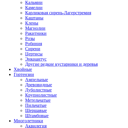
Кальмии
Камелии
Карликовая сирень-Лагерстремия
Каштаны
Клены
Магнолии
Ракитники
Розы
Робиния
Сирени
Цертисы
Энкиантус
Другие редкие кустарники и деревья
Хвойные
Гортензии
Ампельные
Древовидные
Дуболистные
Крупнолистные
Метельчатые
Пильчатые
Шершавые
Штамбовые
Многолетники
Аквилегия