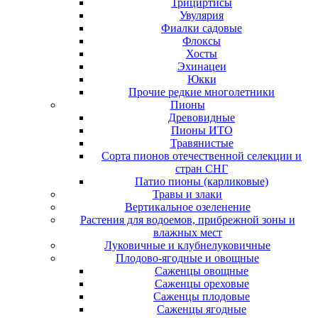
Трициртисы
Увулярия
Фиалки садовые
Флоксы
Хосты
Эхинацеи
Юкки
Прочие редкие многолетники
Пионы
Древовидные
Пионы ИТО
Травянистые
Сорта пионов отечественной селекции и
стран СНГ
Патио пионы (карликовые)
Травы и злаки
Вертикальное озеленение
Растения для водоемов, прибрежной зоны и
влажных мест
Луковичные и клубнелуковичные
Плодово-ягодные и овощные
Саженцы овощные
Саженцы ореховые
Саженцы плодовые
Саженцы ягодные