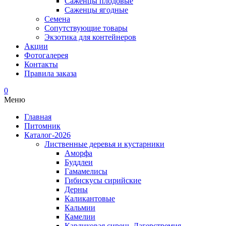
Саженцы плодовые
Саженцы ягодные
Семена
Сопутствующие товары
Экзотика для контейнеров
Акции
Фотогалерея
Контакты
Правила заказа
0
Меню
Главная
Питомник
Каталог-2026
Лиственные деревья и кустарники
Аморфа
Буддлеи
Гамамелисы
Гибискусы сирийские
Дерны
Каликантовые
Кальмии
Камелии
Карликовая сирень-Лагерстремия