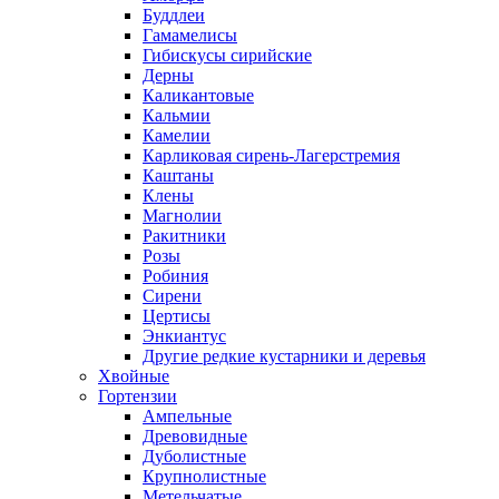
Буддлеи
Гамамелисы
Гибискусы сирийские
Дерны
Каликантовые
Кальмии
Камелии
Карликовая сирень-Лагерстремия
Каштаны
Клены
Магнолии
Ракитники
Розы
Робиния
Сирени
Цертисы
Энкиантус
Другие редкие кустарники и деревья
Хвойные
Гортензии
Ампельные
Древовидные
Дуболистные
Крупнолистные
Метельчатые