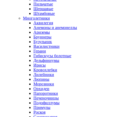
Пильчатые
Шершавые
Штамбовые
Многолетники
Аквилегия
Анемоны и анемонеллы
Ариземы
Бруннеры
Бузульник
Василистники
Герани
Гибискусы болотные
Дельфиниумы
Ирисы
Кровохлебки
Лилейники
Люпины
Морозники
Орхидеи
Папоротники
Печеночницы
Подофиллумы
Примулы
Роскоя
Сангвинария