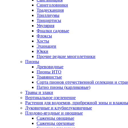
Синеголовники
Традесканция
Триллиумы
Трициртисы
Увулярия
Фиалки садовые
Флоксы
Хосты
Эхинацеи
Юкки
Прочие редкие многолетники
Пионы
Древовидные
Пионы ИТО
Травянистые
Сорта пионов отечественной селекции и стр
Патио пионы (карликовые)
Травы и злаки
Вертикальное озеленение
Растения для водоемов, прибрежной зоны и влажны
Луковичные и клубнелуковичные
Плодово-ягодные и овощные
Саженцы овощные
Саженцы ореховые