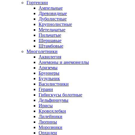
Гортензии
Ампельные
Древовидные
Дуболистные
Крупнолистные
Метельчатые
Пильчатые
Шершавые
Штамбовые
Многолетники
Аквилегия
Анемоны и анемонеллы
Ариземы
Бруннеры
Бузульник
Василистники
Герани
Гибискусы болотные
Дельфиниумы
Ирисы
Кровохлебки
Лилейники
Люпины
Морозники
Орхидеи