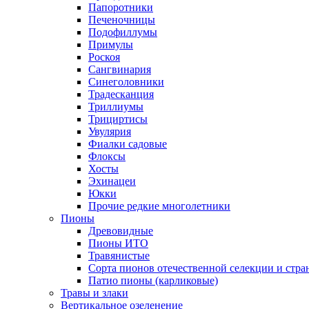
Папоротники
Печеночницы
Подофиллумы
Примулы
Роскоя
Сангвинария
Синеголовники
Традесканция
Триллиумы
Трициртисы
Увулярия
Фиалки садовые
Флоксы
Хосты
Эхинацеи
Юкки
Прочие редкие многолетники
Пионы
Древовидные
Пионы ИТО
Травянистые
Сорта пионов отечественной селекции и стр
Патио пионы (карликовые)
Травы и злаки
Вертикальное озеленение