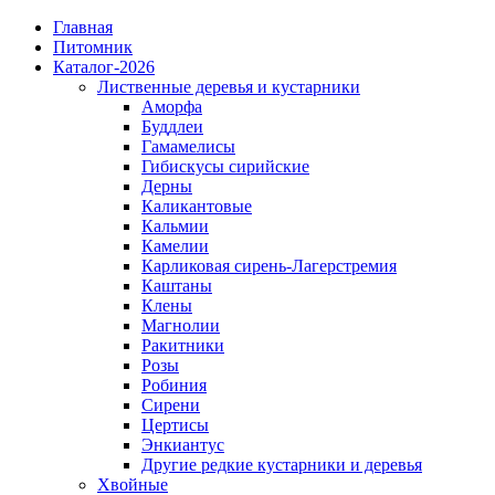
Главная
Питомник
Каталог-2026
Лиственные деревья и кустарники
Аморфа
Буддлеи
Гамамелисы
Гибискусы сирийские
Дерны
Каликантовые
Кальмии
Камелии
Карликовая сирень-Лагерстремия
Каштаны
Клены
Магнолии
Ракитники
Розы
Робиния
Сирени
Цертисы
Энкиантус
Другие редкие кустарники и деревья
Хвойные