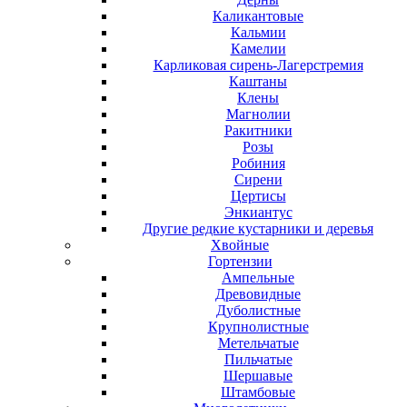
Каликантовые
Кальмии
Камелии
Карликовая сирень-Лагерстремия
Каштаны
Клены
Магнолии
Ракитники
Розы
Робиния
Сирени
Цертисы
Энкиантус
Другие редкие кустарники и деревья
Хвойные
Гортензии
Ампельные
Древовидные
Дуболистные
Крупнолистные
Метельчатые
Пильчатые
Шершавые
Штамбовые