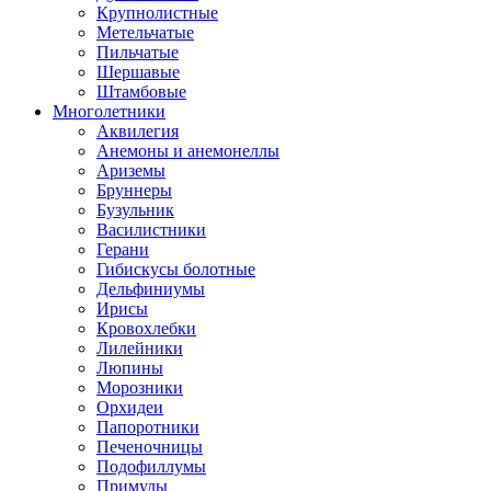
Крупнолистные
Метельчатые
Пильчатые
Шершавые
Штамбовые
Многолетники
Аквилегия
Анемоны и анемонеллы
Ариземы
Бруннеры
Бузульник
Василистники
Герани
Гибискусы болотные
Дельфиниумы
Ирисы
Кровохлебки
Лилейники
Люпины
Морозники
Орхидеи
Папоротники
Печеночницы
Подофиллумы
Примулы