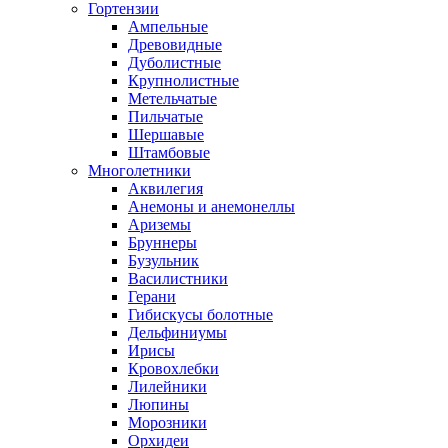
Гортензии
Ампельные
Древовидные
Дуболистные
Крупнолистные
Метельчатые
Пильчатые
Шершавые
Штамбовые
Многолетники
Аквилегия
Анемоны и анемонеллы
Ариземы
Бруннеры
Бузульник
Василистники
Герани
Гибискусы болотные
Дельфиниумы
Ирисы
Кровохлебки
Лилейники
Люпины
Морозники
Орхидеи