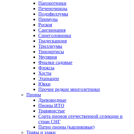
Папоротники
Печеночницы
Подофиллумы
Примулы
Роскоя
Сангвинария
Синеголовники
Традесканция
Триллиумы
Трициртисы
Увулярия
Фиалки садовые
Флоксы
Хосты
Эхинацеи
Юкки
Прочие редкие многолетники
Пионы
Древовидные
Пионы ИТО
Травянистые
Сорта пионов отечественной селекции и
стран СНГ
Патио пионы (карликовые)
Травы и злаки