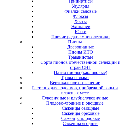
Трициртисы
Увулярия
Фиалки садовые
Флоксы
Хосты
Эхинацеи
Юкки
Прочие редкие многолетники
Пионы
Древовидные
Пионы ИТО
Травянистые
Сорта пионов отечественной селекции и
стран СНГ
Патио пионы (карликовые)
Травы и злаки
Вертикальное озеленение
Растения для водоемов, прибрежной зоны и
влажных мест
Луковичные и клубнелуковичные
Плодово-ягодные и овощные
Саженцы овощные
Саженцы ореховые
Саженцы плодовые
Саженцы ягодные