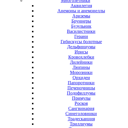
Многолетники
Аквилегия
Анемоны и анемонеллы
Ариземы
Бруннеры
Бузульник
Василистники
Герани
Гибискусы болотные
Дельфиниумы
Ирисы
Кровохлебки
Лилейники
Люпины
Морозники
Орхидеи
Папоротники
Печеночницы
Подофиллумы
Примулы
Роскоя
Сангвинария
Синеголовники
Традесканция
Триллиумы