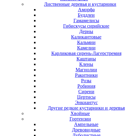
Лиственные деревья и кустарники
Аморфа
Буддлеи
Гамамелисы
Гибискусы сирийские
Дерны
Каликантовые
Кальмии
Камелии
Карликовая сирень-Лагерстремия
Каштаны
Клены
Магнолии
Ракитники
Розы
Робиния
Сирени
Цертисы
Энкиантус
Другие редкие кустарники и деревья
Хвойные
Гортензии
Ампельные
Древовидные
Дуболистные