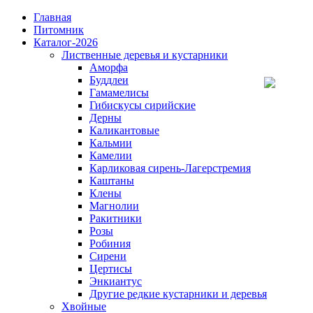
Главная
Питомник
Каталог-2026
Лиственные деревья и кустарники
Аморфа
Буддлеи
Гамамелисы
Гибискусы сирийские
Дерны
Каликантовые
Кальмии
Камелии
Карликовая сирень-Лагерстремия
Каштаны
Клены
Магнолии
Ракитники
Розы
Робиния
Сирени
Цертисы
Энкиантус
Другие редкие кустарники и деревья
Хвойные