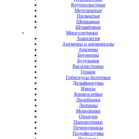
Крупнолистные
Метельчатые
Пильчатые
Шершавые
Штамбовые
Многолетники
Аквилегия
Анемоны и анемонеллы
Ариземы
Бруннеры
Бузульник
Василистники
Герани
Гибискусы болотные
Дельфиниумы
Ирисы
Кровохлебки
Лилейники
Люпины
Морозники
Орхидеи
Папоротники
Печеночницы
Подофиллумы
Примулы