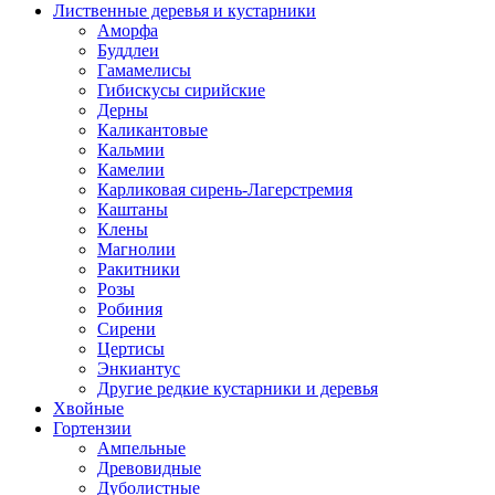
Лиственные деревья и кустарники
Аморфа
Буддлеи
Гамамелисы
Гибискусы сирийские
Дерны
Каликантовые
Кальмии
Камелии
Карликовая сирень-Лагерстремия
Каштаны
Клены
Магнолии
Ракитники
Розы
Робиния
Сирени
Цертисы
Энкиантус
Другие редкие кустарники и деревья
Хвойные
Гортензии
Ампельные
Древовидные
Дуболистные