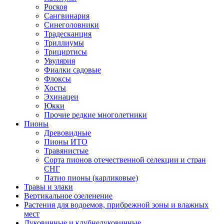
Роскоя
Сангвинария
Синеголовники
Традесканция
Триллиумы
Трициртисы
Увулярия
Фиалки садовые
Флоксы
Хосты
Эхинацеи
Юкки
Прочие редкие многолетники
Пионы
Древовидные
Пионы ИТО
Травянистые
Сорта пионов отечественной селекции и стран
СНГ
Патио пионы (карликовые)
Травы и злаки
Вертикальное озеленение
Растения для водоемов, прибрежной зоны и влажных
мест
Луковичные и клубнелуковичные