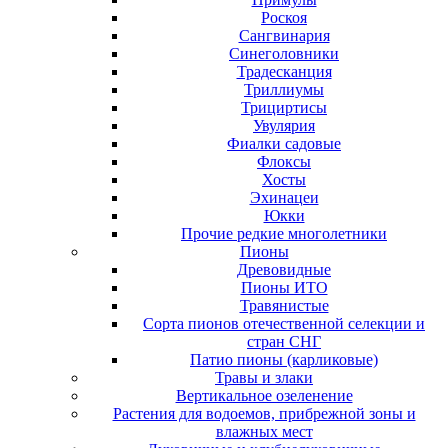
Роскоя
Сангвинария
Синеголовники
Традесканция
Триллиумы
Трициртисы
Увулярия
Фиалки садовые
Флоксы
Хосты
Эхинацеи
Юкки
Прочие редкие многолетники
Пионы
Древовидные
Пионы ИТО
Травянистые
Сорта пионов отечественной селекции и
стран СНГ
Патио пионы (карликовые)
Травы и злаки
Вертикальное озеленение
Растения для водоемов, прибрежной зоны и
влажных мест