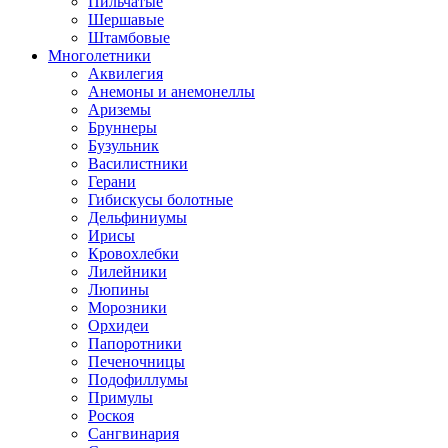
Пильчатые
Шершавые
Штамбовые
Многолетники
Аквилегия
Анемоны и анемонеллы
Ариземы
Бруннеры
Бузульник
Василистники
Герани
Гибискусы болотные
Дельфиниумы
Ирисы
Кровохлебки
Лилейники
Люпины
Морозники
Орхидеи
Папоротники
Печеночницы
Подофиллумы
Примулы
Роскоя
Сангвинария