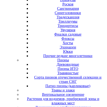
Роскоя
Сангвинария
Синеголовники
Традесканция
Триллиумы
Трициртисы
Увулярия
Фиалки садовые
Флоксы
Хосты
Эхинацеи
Юкки
Прочие редкие многолетники
Пионы
Древовидные
Пионы ИТО
Травянистые
Сорта пионов отечественной селекции и
стран СНГ
Патио пионы (карликовые)
Травы и злаки
Вертикальное озеленение
Растения для водоемов, прибрежной зоны и
влажных мест