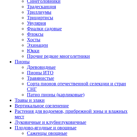
Синеголовники
Традесканция
Триллиумы
Трициртисы
Увулярия
Фиалки садовые
Флоксы
Хосты
Эхинацеи
Юкки
Прочие редкие многолетники
Пионы
Древовидные
Пионы ИТО
Травянистые
Сорта пионов отечественной селекции и стран
СНГ
Патио пионы (карликовые)
Травы и злаки
Вертикальное озеленение
Растения для водоемов, прибрежной зоны и влажных
мест
Луковичные и клубнелуковичные
Плодово-ягодные и овощные
Саженцы овощные