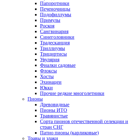
Папоротники
Печеночницы
Подофиллумы
Примулы
Роскоя
Сангвинария
Синеголовники
Традесканция
Триллиумы
Трициртисы
Увулярия
Фиалки садовые
Флоксы
Хосты
Эхинацеи
Юкки
Прочие редкие многолетники
Пионы
Древовидные
Пионы ИТО
Травянистые
Сорта пионов отечественной селекции и
стран СНГ
Патио пионы (карликовые)
Травы и злаки