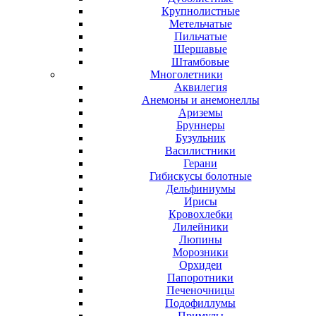
Крупнолистные
Метельчатые
Пильчатые
Шершавые
Штамбовые
Многолетники
Аквилегия
Анемоны и анемонеллы
Ариземы
Бруннеры
Бузульник
Василистники
Герани
Гибискусы болотные
Дельфиниумы
Ирисы
Кровохлебки
Лилейники
Люпины
Морозники
Орхидеи
Папоротники
Печеночницы
Подофиллумы
Примулы