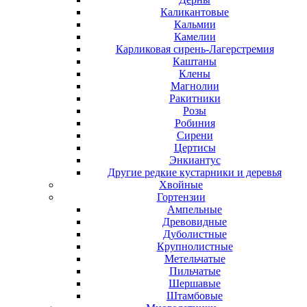
Каликантовые
Кальмии
Камелии
Карликовая сирень-Лагерстремия
Каштаны
Клены
Магнолии
Ракитники
Розы
Робиния
Сирени
Цертисы
Энкиантус
Другие редкие кустарники и деревья
Хвойные
Гортензии
Ампельные
Древовидные
Дуболистные
Крупнолистные
Метельчатые
Пильчатые
Шершавые
Штамбовые