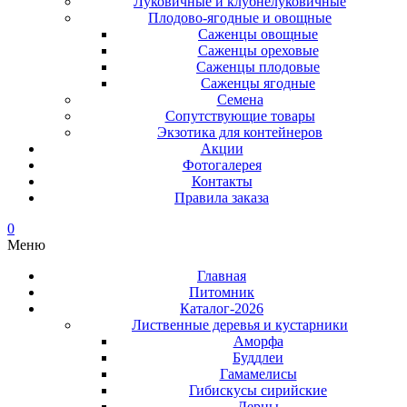
Луковичные и клубнелуковичные
Плодово-ягодные и овощные
Саженцы овощные
Саженцы ореховые
Саженцы плодовые
Саженцы ягодные
Семена
Сопутствующие товары
Экзотика для контейнеров
Акции
Фотогалерея
Контакты
Правила заказа
0
Меню
Главная
Питомник
Каталог-2026
Лиственные деревья и кустарники
Аморфа
Буддлеи
Гамамелисы
Гибискусы сирийские
Дерны