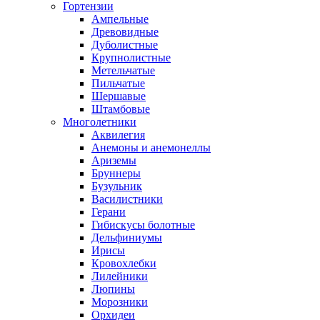
Гортензии
Ампельные
Древовидные
Дуболистные
Крупнолистные
Метельчатые
Пильчатые
Шершавые
Штамбовые
Многолетники
Аквилегия
Анемоны и анемонеллы
Ариземы
Бруннеры
Бузульник
Василистники
Герани
Гибискусы болотные
Дельфиниумы
Ирисы
Кровохлебки
Лилейники
Люпины
Морозники
Орхидеи