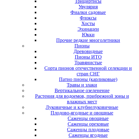
Трициртисы
Увулярия
Фиалки садовые
Флоксы
Хосты
Эхинацеи
Юкки
Прочие редкие многолетники
Пионы
Древовидные
Пионы ИТО
Травянистые
Сорта пионов отечественной селекции и
стран СНГ
Патио пионы (карликовые)
Травы и злаки
Вертикальное озеленение
Растения для водоемов, прибрежной зоны и
влажных мест
Луковичные и клубнелуковичные
Плодово-ягодные и овощные
Саженцы овощные
Саженцы ореховые
Саженцы плодовые
Саженцы ягодные