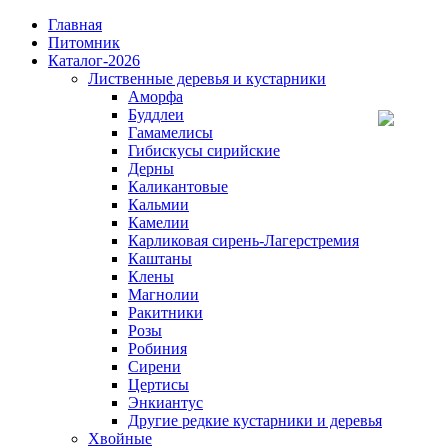
Главная
Питомник
Каталог-2026
Лиственные деревья и кустарники
Аморфа
Буддлеи
Гамамелисы
Гибискусы сирийские
Дерны
Каликантовые
Кальмии
Камелии
Карликовая сирень-Лагерстремия
Каштаны
Клены
Магнолии
Ракитники
Розы
Робиния
Сирени
Цертисы
Энкиантус
Другие редкие кустарники и деревья
Хвойные