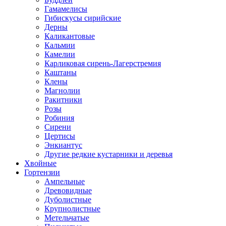
Гамамелисы
Гибискусы сирийские
Дерны
Каликантовые
Кальмии
Камелии
Карликовая сирень-Лагерстремия
Каштаны
Клены
Магнолии
Ракитники
Розы
Робиния
Сирени
Цертисы
Энкиантус
Другие редкие кустарники и деревья
Хвойные
Гортензии
Ампельные
Древовидные
Дуболистные
Крупнолистные
Метельчатые