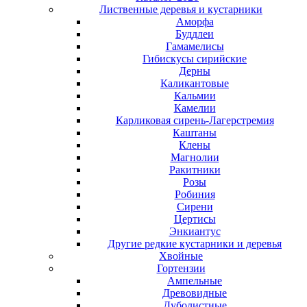
Лиственные деревья и кустарники
Аморфа
Буддлеи
Гамамелисы
Гибискусы сирийские
Дерны
Каликантовые
Кальмии
Камелии
Карликовая сирень-Лагерстремия
Каштаны
Клены
Магнолии
Ракитники
Розы
Робиния
Сирени
Цертисы
Энкиантус
Другие редкие кустарники и деревья
Хвойные
Гортензии
Ампельные
Древовидные
Дуболистные