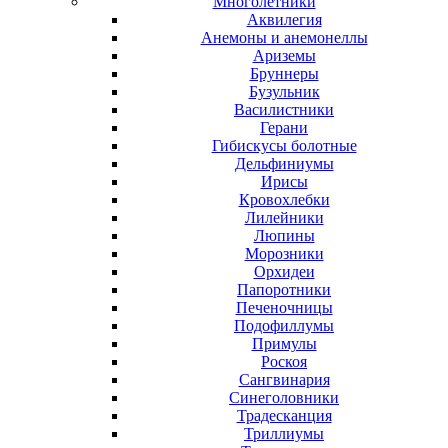
Многолетники
Аквилегия
Анемоны и анемонеллы
Ариземы
Бруннеры
Бузульник
Василистники
Герани
Гибискусы болотные
Дельфиниумы
Ирисы
Кровохлебки
Лилейники
Люпины
Морозники
Орхидеи
Папоротники
Печеночницы
Подофиллумы
Примулы
Роскоя
Сангвинария
Синеголовники
Традесканция
Триллиумы