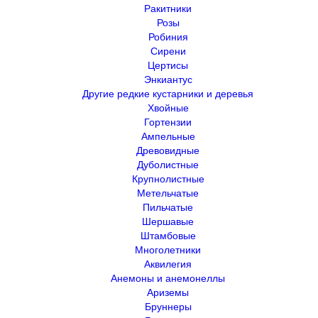
Ракитники
Розы
Робиния
Сирени
Цертисы
Энкиантус
Другие редкие кустарники и деревья
Хвойные
Гортензии
Ампельные
Древовидные
Дуболистные
Крупнолистные
Метельчатые
Пильчатые
Шершавые
Штамбовые
Многолетники
Аквилегия
Анемоны и анемонеллы
Ариземы
Бруннеры