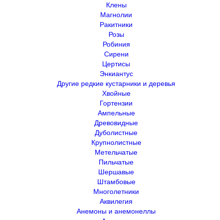
Клены
Магнолии
Ракитники
Розы
Робиния
Сирени
Цертисы
Энкиантус
Другие редкие кустарники и деревья
Хвойные
Гортензии
Ампельные
Древовидные
Дуболистные
Крупнолистные
Метельчатые
Пильчатые
Шершавые
Штамбовые
Многолетники
Аквилегия
Анемоны и анемонеллы