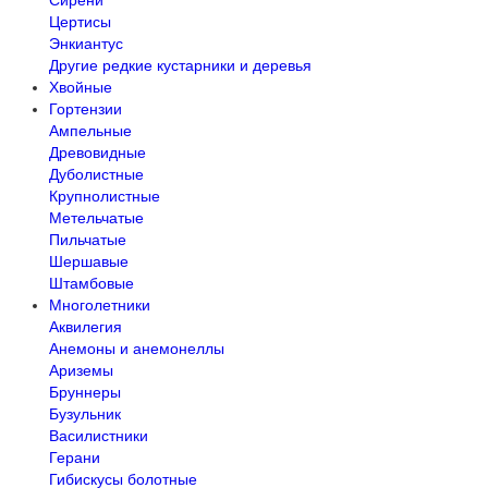
Сирени
Цертисы
Энкиантус
Другие редкие кустарники и деревья
Хвойные
Гортензии
Ампельные
Древовидные
Дуболистные
Крупнолистные
Метельчатые
Пильчатые
Шершавые
Штамбовые
Многолетники
Аквилегия
Анемоны и анемонеллы
Ариземы
Бруннеры
Бузульник
Василистники
Герани
Гибискусы болотные