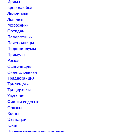
Ирисы
Кровохлебки
Лилейники
Люпины
Морозники
Орхидеи
Папоротники
Печеночницы
Подофиллумы
Примулы
Роскоя
Сангвинария
Синеголовники
Традесканция
Триллиумы
Трициртисы
Увулярия
Фиалки садовые
Флоксы
Хосты
Эхинацеи
Юкки
Прочие редкие многолетники