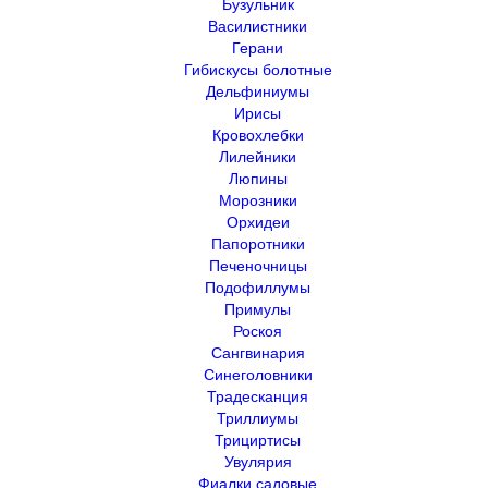
Бузульник
Василистники
Герани
Гибискусы болотные
Дельфиниумы
Ирисы
Кровохлебки
Лилейники
Люпины
Морозники
Орхидеи
Папоротники
Печеночницы
Подофиллумы
Примулы
Роскоя
Сангвинария
Синеголовники
Традесканция
Триллиумы
Трициртисы
Увулярия
Фиалки садовые