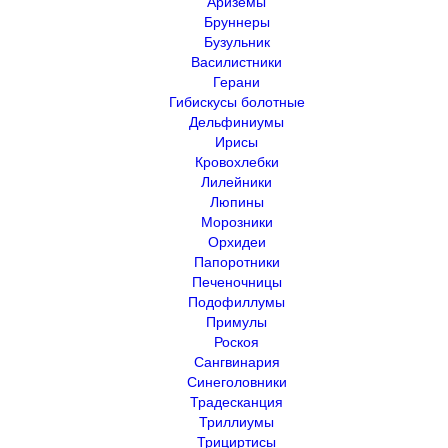
Ариземы
Бруннеры
Бузульник
Василистники
Герани
Гибискусы болотные
Дельфиниумы
Ирисы
Кровохлебки
Лилейники
Люпины
Морозники
Орхидеи
Папоротники
Печеночницы
Подофиллумы
Примулы
Роскоя
Сангвинария
Синеголовники
Традесканция
Триллиумы
Трициртисы