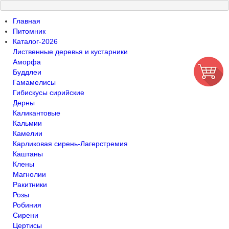
Главная
Питомник
Каталог-2026
Лиственные деревья и кустарники
Аморфа
Буддлеи
Гамамелисы
Гибискусы сирийские
Дерны
Каликантовые
Кальмии
Камелии
Карликовая сирень-Лагерстремия
Каштаны
Клены
Магнолии
Ракитники
Розы
Робиния
Сирени
Цертисы