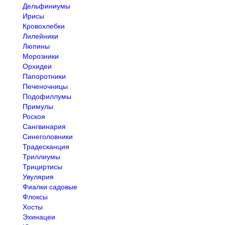
Дельфиниумы
Ирисы
Кровохлебки
Лилейники
Люпины
Морозники
Орхидеи
Папоротники
Печеночницы
Подофиллумы
Примулы
Роскоя
Сангвинария
Синеголовники
Традесканция
Триллиумы
Трициртисы
Увулярия
Фиалки садовые
Флоксы
Хосты
Эхинацеи