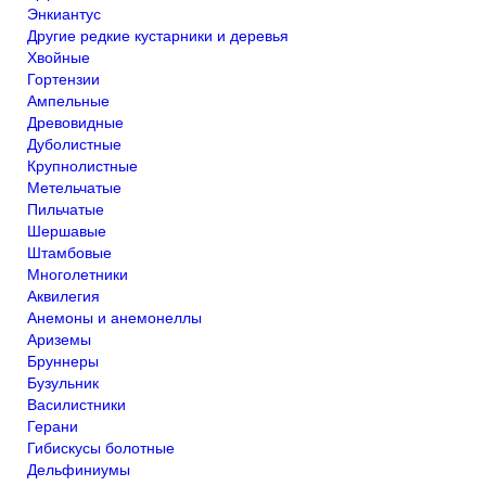
Энкиантус
Другие редкие кустарники и деревья
Хвойные
Гортензии
Ампельные
Древовидные
Дуболистные
Крупнолистные
Метельчатые
Пильчатые
Шершавые
Штамбовые
Многолетники
Аквилегия
Анемоны и анемонеллы
Ариземы
Бруннеры
Бузульник
Василистники
Герани
Гибискусы болотные
Дельфиниумы