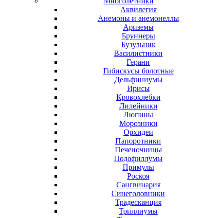
Многолетники
Аквилегия
Анемоны и анемонеллы
Ариземы
Бруннеры
Бузульник
Василистники
Герани
Гибискусы болотные
Дельфиниумы
Ирисы
Кровохлебки
Лилейники
Люпины
Морозники
Орхидеи
Папоротники
Печеночницы
Подофиллумы
Примулы
Роскоя
Сангвинария
Синеголовники
Традесканция
Триллиумы