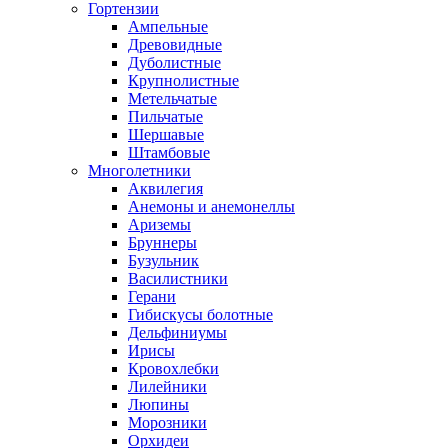
Гортензии
Ампельные
Древовидные
Дуболистные
Крупнолистные
Метельчатые
Пильчатые
Шершавые
Штамбовые
Многолетники
Аквилегия
Анемоны и анемонеллы
Ариземы
Бруннеры
Бузульник
Василистники
Герани
Гибискусы болотные
Дельфиниумы
Ирисы
Кровохлебки
Лилейники
Люпины
Морозники
Орхидеи