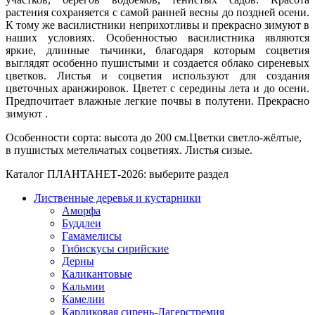
растения сохраняется с самой ранней весны до поздней осени.
К тому же василистники неприхотливы и прекрасно зимуют в
наших условиях. Особенностью василистника являются
яркие, длинные тычинки, благодаря которым соцветия
выглядят особенно пушистыми и создается облако сиреневых
цветков. Листья и соцветия используют для создания
цветочных аранжировок. Цветет с середины лета и до осени.
Предпочитает влажные легкие почвы в полутени. Прекрасно
зимуют .
Особенности сорта: высота до 200 см.Цветки светло-жёлтые,
в пушистых метельчатых соцветиях. Листья сизые.
Каталог ПЛАНТАНЕТ-2026:
выберите раздел
Лиственные деревья и кустарники
Аморфа
Буддлеи
Гамамелисы
Гибискусы сирийские
Дерны
Каликантовые
Кальмии
Камелии
Карликовая сирень-Лагерстремия