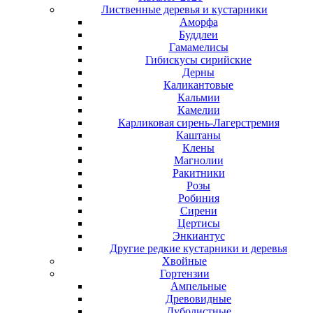
Лиственные деревья и кустарники
Аморфа
Буддлеи
Гамамелисы
Гибискусы сирийские
Дерны
Каликантовые
Кальмии
Камелии
Карликовая сирень-Лагерстремия
Каштаны
Клены
Магнолии
Ракитники
Розы
Робиния
Сирени
Цертисы
Энкиантус
Другие редкие кустарники и деревья
Хвойные
Гортензии
Ампельные
Древовидные
Дуболистные