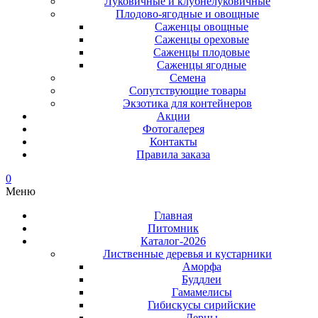
Луковичные и клубнелуковичные
Плодово-ягодные и овощные
Саженцы овощные
Саженцы ореховые
Саженцы плодовые
Саженцы ягодные
Семена
Сопутствующие товары
Экзотика для контейнеров
Акции
Фотогалерея
Контакты
Правила заказа
0
Меню
Главная
Питомник
Каталог-2026
Лиственные деревья и кустарники
Аморфа
Буддлеи
Гамамелисы
Гибискусы сирийские
Дерны