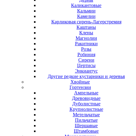
Каликантовые
Кальмии
Камелии
Карликовая сирень-Лагерстремия
Каштаны
Клены
Магнолии
Ракитники
Розы
Робиния
Сирени
Цертисы
Энкиантус
Другие редкие кустарники и деревья
Хвойные
Гортензии
Ампельные
Древовидные
Дуболистные
Крупнолистные
Метельчатые
Пильчатые
Шершавые
Штамбовые