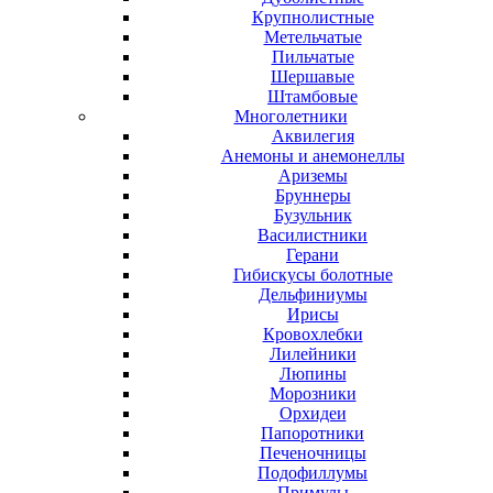
Крупнолистные
Метельчатые
Пильчатые
Шершавые
Штамбовые
Многолетники
Аквилегия
Анемоны и анемонеллы
Ариземы
Бруннеры
Бузульник
Василистники
Герани
Гибискусы болотные
Дельфиниумы
Ирисы
Кровохлебки
Лилейники
Люпины
Морозники
Орхидеи
Папоротники
Печеночницы
Подофиллумы
Примулы