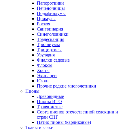
Папоротники
Печеночницы
Подофиллумы
Примулы
Роскоя
Сангвинария
Синеголовники
Традесканция
Триллиумы
Трициртисы
Увулярия
Фиалки садовые
Флоксы
Хосты
Эхинацеи
Юкки
Прочие редкие многолетники
Пионы
Древовидные
Пионы ИТО
Травянистые
Сорта пионов отечественной селекции и
стран СНГ
Патио пионы (карликовые)
Травы и злаки