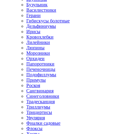
Бузульник
Василистники
Герани
Гибискусы болотные
Дельфиниумы
Ирисы
Кровохлебки
Лилейники
Люпины
Морозники
Орхидеи
Папоротники
Печеночницы
Подофиллумы
Примулы
Роскоя
Сангвинария
Синеголовники
Традесканция
Триллиумы
Трициртисы
Увулярия
Фиалки садовые
Флоксы
Хосты