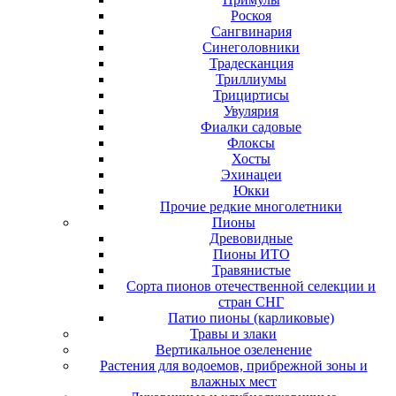
Роскоя
Сангвинария
Синеголовники
Традесканция
Триллиумы
Трициртисы
Увулярия
Фиалки садовые
Флоксы
Хосты
Эхинацеи
Юкки
Прочие редкие многолетники
Пионы
Древовидные
Пионы ИТО
Травянистые
Сорта пионов отечественной селекции и
стран СНГ
Патио пионы (карликовые)
Травы и злаки
Вертикальное озеленение
Растения для водоемов, прибрежной зоны и
влажных мест