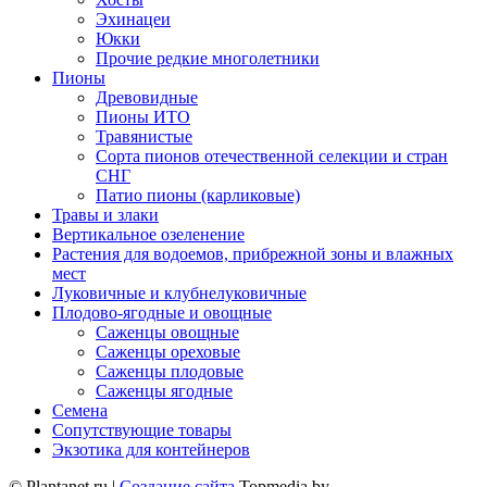
Эхинацеи
Юкки
Прочие редкие многолетники
Пионы
Древовидные
Пионы ИТО
Травянистые
Сорта пионов отечественной селекции и стран
СНГ
Патио пионы (карликовые)
Травы и злаки
Вертикальное озеленение
Растения для водоемов, прибрежной зоны и влажных
мест
Луковичные и клубнелуковичные
Плодово-ягодные и овощные
Саженцы овощные
Саженцы ореховые
Саженцы плодовые
Саженцы ягодные
Семена
Сопутствующие товары
Экзотика для контейнеров
© Plantanet.ru |
Создание сайта
Topmedia.by