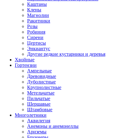
Каштаны
Клены
Магнолии
Ракитники
Розы
Робиния
Сирени
Цертисы
Энкиантус
Другие редкие кустарники и деревья
Хвойные
Гортензии
Ампельные
Древовидные
Дуболистные
Крупнолистные
Метельчатые
Пильчатые
Шершавые
Штамбовые
Многолетники
Аквилегия
Анемоны и анемонеллы
Ариземы
Бруннеры