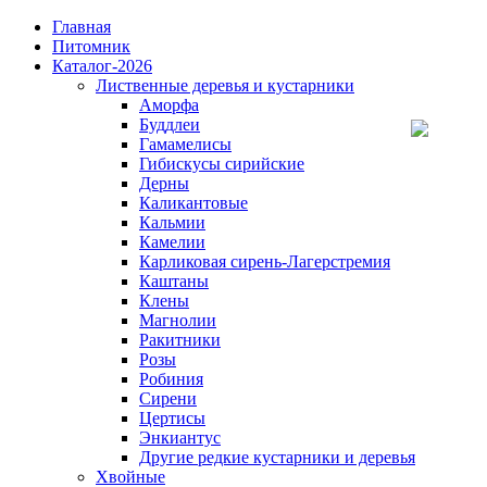
Главная
Питомник
Каталог-2026
Лиственные деревья и кустарники
Аморфа
Буддлеи
Гамамелисы
Гибискусы сирийские
Дерны
Каликантовые
Кальмии
Камелии
Карликовая сирень-Лагерстремия
Каштаны
Клены
Магнолии
Ракитники
Розы
Робиния
Сирени
Цертисы
Энкиантус
Другие редкие кустарники и деревья
Хвойные