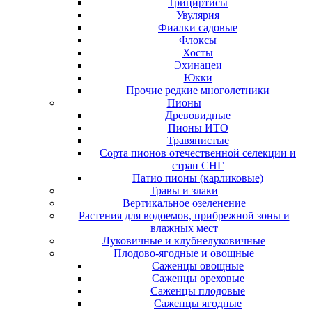
Трициртисы
Увулярия
Фиалки садовые
Флоксы
Хосты
Эхинацеи
Юкки
Прочие редкие многолетники
Пионы
Древовидные
Пионы ИТО
Травянистые
Сорта пионов отечественной селекции и
стран СНГ
Патио пионы (карликовые)
Травы и злаки
Вертикальное озеленение
Растения для водоемов, прибрежной зоны и
влажных мест
Луковичные и клубнелуковичные
Плодово-ягодные и овощные
Саженцы овощные
Саженцы ореховые
Саженцы плодовые
Саженцы ягодные